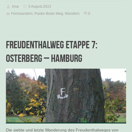
Insa
5 August 2022
Fernwandern
,
Pastor-Bode-Weg
,
Wandern
0
Freudenthalweg Etappe 7:
Osterberg – Hamburg
Die siebte und letzte Wanderung des Freudenthalweges von