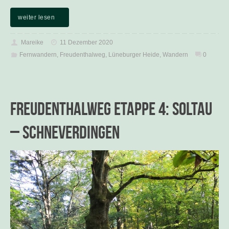
weiter lesen
Mareike
11 Dezember 2020
Fernwandern
,
Freudenthalweg
,
Lüneburger Heide
,
Wandern
0
Freudenthalweg Etappe 4: Soltau
– Schneverdingen