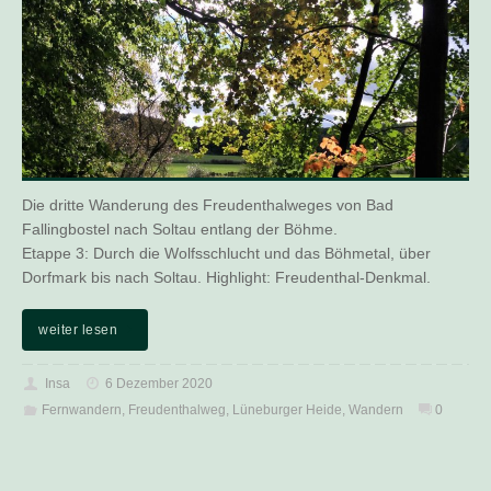
Die dritte Wanderung des Freudenthalweges von Bad
Fallingbostel nach Soltau entlang der Böhme.
Etappe 3: Durch die Wolfsschlucht und das Böhmetal, über
Dorfmark bis nach Soltau. Highlight: Freudenthal-Denkmal.
weiter lesen
Insa
6 Dezember 2020
Fernwandern
,
Freudenthalweg
,
Lüneburger Heide
,
Wandern
0