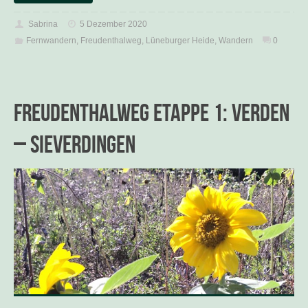
Sabrina
5 Dezember 2020
Fernwandern
,
Freudenthalweg
,
Lüneburger Heide
,
Wandern
0
Freudenthalweg Etappe 1: Verden
– Sieverdingen