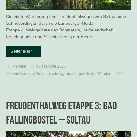
Die vierte Wanderung des Freudenthalweges von Soltau nach
Schneverdingen durch die Lüneburger Heide.
Etappe 4: Waldgebiete des Böhmetals, Heidelandschaft,
Feuchtgebiete und Silvestersee in der Heide.
weiter lesen
Mareike
8 Dezember 2020
Fernwandern
,
Freudenthalweg
,
Lüneburger Heide
,
Wandern
0
Freudenthalweg Etappe 3: Bad
Fallingbostel – Soltau