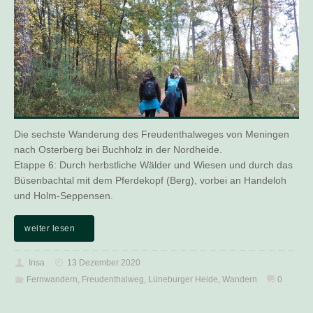
Die sechste Wanderung des Freudenthalweges von Meningen
nach Osterberg bei Buchholz in der Nordheide.
Etappe 6: Durch herbstliche Wälder und Wiesen und durch das
Büsenbachtal mit dem Pferdekopf (Berg), vorbei an Handeloh
und Holm-Seppensen.
weiter lesen
Insa
13 Dezember 2020
Fernwandern
,
Freudenthalweg
,
Lüneburger Heide
,
Wandern
0