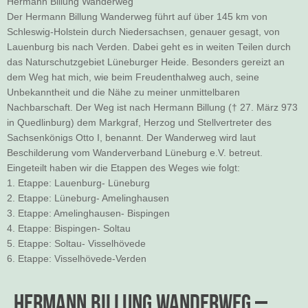
Hermann Billung Wanderweg
Der Hermann Billung Wanderweg führt auf über 145 km von
Schleswig-Holstein durch Niedersachsen, genauer gesagt, von
Lauenburg bis nach Verden. Dabei geht es in weiten Teilen durch
das Naturschutzgebiet Lüneburger Heide. Besonders gereizt an
dem Weg hat mich, wie beim Freudenthalweg auch, seine
Unbekanntheit und die Nähe zu meiner unmittelbaren
Nachbarschaft. Der Weg ist nach Hermann Billung († 27. März 973
in Quedlinburg) dem Markgraf, Herzog und Stellvertreter des
Sachsenkönigs Otto I, benannt. Der Wanderweg wird laut
Beschilderung vom Wanderverband Lüneburg e.V. betreut.
Eingeteilt haben wir die Etappen des Weges wie folgt:
1. Etappe: Lauenburg- Lüneburg
2. Etappe: Lüneburg- Amelinghausen
3. Etappe: Amelinghausen- Bispingen
4. Etappe: Bispingen- Soltau
5. Etappe: Soltau- Visselhövede
6. Etappe: Visselhövede-Verden
Hermann Billung Wanderweg –