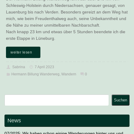
Schleswig-Holstein durch Niedersachsen, genauer gesagt, von
Lauenburg bis nach Verden. Besonders gereizt an dem Weg hat
mich, wie beim Freudenthalweg auch, seine Unbekanntheit und
die Nähe zu meiner unmittelbaren Nachbarschaft.
Nach knapp 23 km und etwas über 5 Stunden beendete ich die
erste Etappe in Lüneburg.
weiter lesen
Sabrina
7 April 2023
Hermann Billung Wanderweg
,
Wandern
0
Suchen
Suchen
News
07/2025: Wir haben schon einige Wanderungen hinter uns und