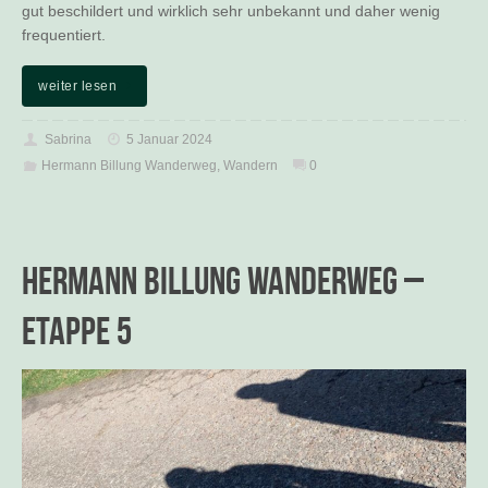
gut beschildert und wirklich sehr unbekannt und daher wenig
frequentiert.
weiter lesen
Sabrina
5 Januar 2024
Hermann Billung Wanderweg
,
Wandern
0
Hermann Billung Wanderweg –
Etappe 5