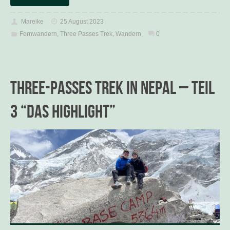
Mareike
25 August 2023
Fernwandern
,
Three Passes Trek
,
Wandern
0
Three-Passes Trek in Nepal – Teil
3 “Das Highlight”