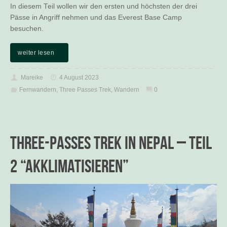
In diesem Teil wollen wir den ersten und höchsten der drei
Pässe in Angriff nehmen und das Everest Base Camp
besuchen.
weiter lesen
Mareike
4 August 2023
Fernwandern
,
Three Passes Trek
,
Wandern
0
Three-Passes Trek in Nepal – Teil
2 “Akklimatisieren”