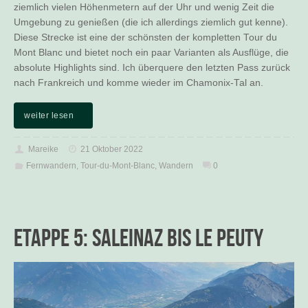
ziemlich vielen Höhenmetern auf der Uhr und wenig Zeit die
Umgebung zu genießen (die ich allerdings ziemlich gut kenne).
Diese Strecke ist eine der schönsten der kompletten Tour du
Mont Blanc und bietet noch ein paar Varianten als Ausflüge, die
absolute Highlights sind. Ich überquere den letzten Pass zurück
nach Frankreich und komme wieder im Chamonix-Tal an.
weiter lesen
Mareike
21 Oktober 2022
Fernwandern
,
Tour-du-Mont-Blanc
,
Wandern
0
Etappe 5: Saleinaz bis Le Peuty