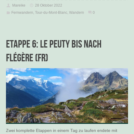
Mareike
28 Oktober 2022
Fernwandern
,
Tour-du-Mont-Blanc
,
Wandern
0
Etappe 6: Le Peuty bis nach
Flégère (FR)
Zwei komplette Etappen in einem Tag zu laufen endete mit