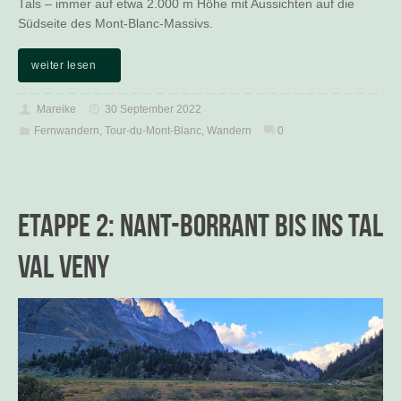
Tals – immer auf etwa 2.000 m Höhe mit Aussichten auf die
Südseite des Mont-Blanc-Massivs.
weiter lesen
Mareike
30 September 2022
Fernwandern
,
Tour-du-Mont-Blanc
,
Wandern
0
Etappe 2: Nant-Borrant bis ins Tal
Val Veny