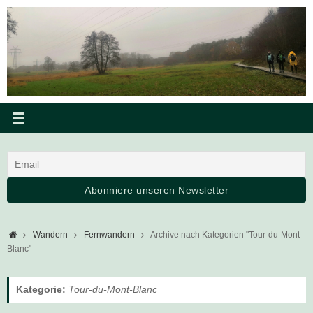
Zum
Inhalt
springen
Startseite
Wandern
Fernwandern
Archive nach Kategorien "Tour-du-Mont-
Blanc"
Kategorie:
Tour-du-Mont-Blanc