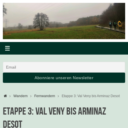
Zum
Inhalt
springen
Startseite
Wandern
Fernwandern
Etappe 3: Val Veny bis Arminaz Desot
Etappe 3: Val Veny bis Arminaz
Desot