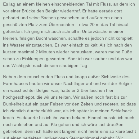
Es lag an einem kleinen einschneidenden Tal mit Fluss, an dem ich
vor einer Brücke den Belgier wiedertraf. Er hatte gerade dort
gebadet und seine Sachen gewaschen und außerdem einen
geschützten Platz zum Übernachten – etwa 20 m das Tal hinauf –
gefunden. Ich ging mich auch schnell in Unterwäsche in einer
kleinen, felsigen Bucht waschen, schaffte es jedoch nicht komplett
ins Wasser einzutauchen. Es war einfach zu kalt. Als ich nach den
kurzen maximal 2 Minuten wieder herauskam, waren meine Füße
schon zu Eisklumpen geworden. Aber ich war sauber und das war
das Wichtigste nach diesem staubigen Tag.
Neben dem rauschenden Fluss und knapp außer Sichtweite des
Farmhauses bauten wir unser Nachtlager auf und weil der Belgier
ein waschechter Belgier war, hatte er 2 Bierflaschen hier
hochgeschleppt, die wir uns teilten. Wir saßen noch fast bis zur
Dunkelheit auf ein paar Felsen vor den Zelten und redeten, so dass
ich ziemlich durchgekühlt war, als ich später in meinen Schlafsack
kroch. Es dauerte bis ich ihn warm bekam. Einmal musste ich auch
noch aufstehen und auf Klo gehen und ich wäre fast draußen
geblieben, denn ich hatte seit langem nicht mehr eine so klare Sicht
auf einen perfekten, wolkenlosen Sternenhimmel gehabt. Wir