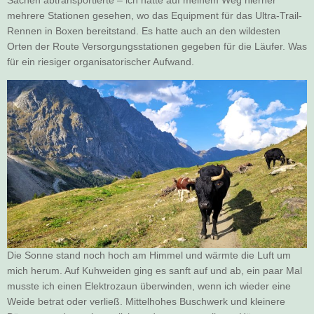
Sachen abtransportierte – ich hatte auf meinem Weg hierher
mehrere Stationen gesehen, wo das Equipment für das Ultra-Trail-
Rennen in Boxen bereitstand. Es hatte auch an den wildesten
Orten der Route Versorgungsstationen gegeben für die Läufer. Was
für ein riesiger organisatorischer Aufwand.
Die Sonne stand noch hoch am Himmel und wärmte die Luft um
mich herum. Auf Kuhweiden ging es sanft auf und ab, ein paar Mal
musste ich einen Elektrozaun überwinden, wenn ich wieder eine
Weide betrat oder verließ. Mittelhohes Buschwerk und kleinere