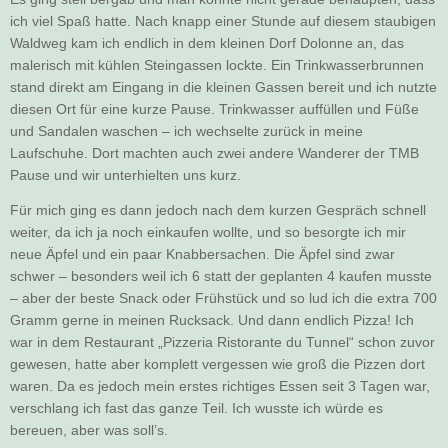
ich viel Spaß hatte. Nach knapp einer Stunde auf diesem staubigen
Waldweg kam ich endlich in dem kleinen Dorf Dolonne an, das
malerisch mit kühlen Steingassen lockte. Ein Trinkwasserbrunnen
stand direkt am Eingang in die kleinen Gassen bereit und ich nutzte
diesen Ort für eine kurze Pause. Trinkwasser auffüllen und Füße
und Sandalen waschen – ich wechselte zurück in meine
Laufschuhe. Dort machten auch zwei andere Wanderer der TMB
Pause und wir unterhielten uns kurz.
Für mich ging es dann jedoch nach dem kurzen Gespräch schnell
weiter, da ich ja noch einkaufen wollte, und so besorgte ich mir
neue Äpfel und ein paar Knabbersachen. Die Äpfel sind zwar
schwer – besonders weil ich 6 statt der geplanten 4 kaufen musste
– aber der beste Snack oder Frühstück und so lud ich die extra 700
Gramm gerne in meinen Rucksack. Und dann endlich Pizza! Ich
war in dem Restaurant „Pizzeria Ristorante du Tunnel“ schon zuvor
gewesen, hatte aber komplett vergessen wie groß die Pizzen dort
waren. Da es jedoch mein erstes richtiges Essen seit 3 Tagen war,
verschlang ich fast das ganze Teil. Ich wusste ich würde es
bereuen, aber was soll’s.