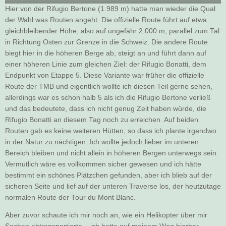
Hier von der Rifugio Bertone (1.989 m) hatte man wieder die Qual
der Wahl was Routen angeht. Die offizielle Route führt auf etwa
gleichbleibender Höhe, also auf ungefähr 2.000 m, parallel zum Tal
in Richtung Osten zur Grenze in die Schweiz. Die andere Route
biegt hier in die höheren Berge ab, steigt an und führt dann auf
einer höheren Linie zum gleichen Ziel: der Rifugio Bonatti, dem
Endpunkt von Etappe 5. Diese Variante war früher die offizielle
Route der TMB und eigentlich wollte ich diesen Teil gerne sehen,
allerdings war es schon halb 5 als ich die Rifugio Bertone verließ
und das bedeutete, dass ich nicht genug Zeit haben würde, die
Rifugio Bonatti an diesem Tag noch zu erreichen. Auf beiden
Routen gab es keine weiteren Hütten, so dass ich plante irgendwo
in der Natur zu nächtigen. Ich wollte jedoch lieber im unteren
Bereich bleiben und nicht allein in höheren Bergen unterwegs sein.
Vermutlich wäre es vollkommen sicher gewesen und ich hätte
bestimmt ein schönes Plätzchen gefunden, aber ich blieb auf der
sicheren Seite und lief auf der unteren Traverse los, der heutzutage
normalen Route der Tour du Mont Blanc.
Aber zuvor schaute ich mir noch an, wie ein Helikopter über mir