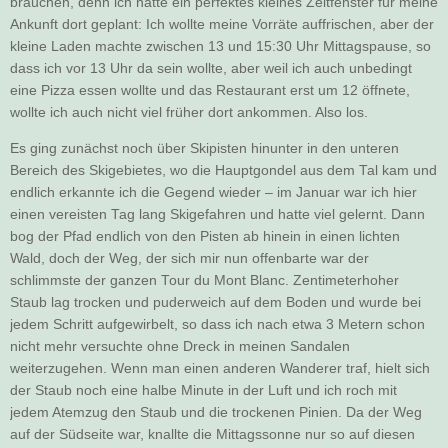
brauchen, denn ich hatte ein perfektes kleines Zeitfenster für meine
Ankunft dort geplant: Ich wollte meine Vorräte auffrischen, aber der
kleine Laden machte zwischen 13 und 15:30 Uhr Mittagspause, so
dass ich vor 13 Uhr da sein wollte, aber weil ich auch unbedingt
eine Pizza essen wollte und das Restaurant erst um 12 öffnete,
wollte ich auch nicht viel früher dort ankommen. Also los.
Es ging zunächst noch über Skipisten hinunter in den unteren
Bereich des Skigebietes, wo die Hauptgondel aus dem Tal kam und
endlich erkannte ich die Gegend wieder – im Januar war ich hier
einen vereisten Tag lang Skigefahren und hatte viel gelernt. Dann
bog der Pfad endlich von den Pisten ab hinein in einen lichten
Wald, doch der Weg, der sich mir nun offenbarte war der
schlimmste der ganzen Tour du Mont Blanc. Zentimeterhoher
Staub lag trocken und puderweich auf dem Boden und wurde bei
jedem Schritt aufgewirbelt, so dass ich nach etwa 3 Metern schon
nicht mehr versuchte ohne Dreck in meinen Sandalen
weiterzugehen. Wenn man einen anderen Wanderer traf, hielt sich
der Staub noch eine halbe Minute in der Luft und ich roch mit
jedem Atemzug den Staub und die trockenen Pinien. Da der Weg
auf der Südseite war, knallte die Mittagssonne nur so auf diesen