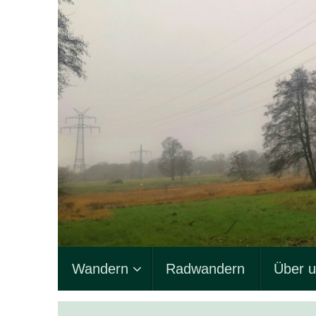
Zum
Inhalt
springen
Zum
Wandern
Radwandern
Über 
Inhalt
springen