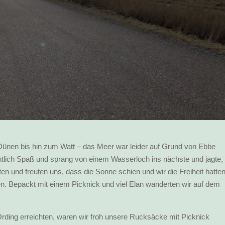
Dünen bis hin zum Watt – das Meer war leider auf Grund von Ebbe
tlich Spaß und sprang von einem Wasserloch ins nächste und jagte,
ten und freuten uns, dass die Sonne schien und wir die Freiheit hatte
ten. Bepackt mit einem Picknick und viel Elan wanderten wir auf dem
Ording erreichten, waren wir froh unsere Rucksäcke mit Picknick