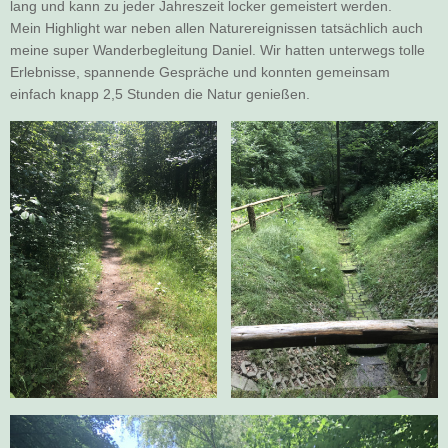
lang und kann zu jeder Jahreszeit locker gemeistert werden.
Mein Highlight war neben allen Naturereignissen tatsächlich auch
meine super Wanderbegleitung Daniel. Wir hatten unterwegs tolle
Erlebnisse, spannende Gespräche und konnten gemeinsam
einfach knapp 2,5 Stunden die Natur genießen.