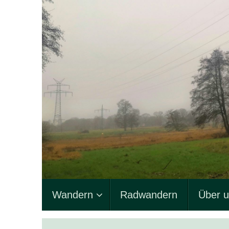
Zum
Inhalt
springen
Zum
Wandern
Radwandern
Über 
Inhalt
springen