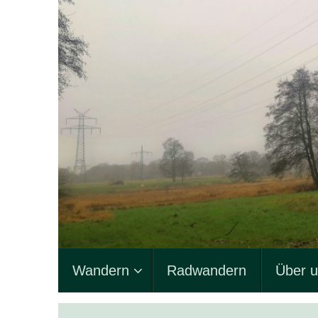
Zum
Inhalt
springen
Zum
Wandern
Radwandern
Über 
Inhalt
springen