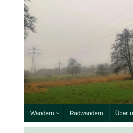
Zum
Inhalt
springen
Zum
Wandern
Radwandern
Über 
Inhalt
springen