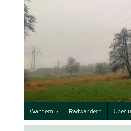
Zum
Inhalt
springen
Zum
Wandern
Radwandern
Über 
Inhalt
springen