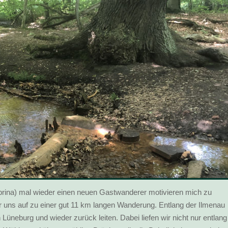
rina) mal wieder einen neuen Gastwanderer motivieren mich zu
ir uns auf zu einer gut 11 km langen Wanderung. Entlang der Ilmenau
Lüneburg und wieder zurück leiten. Dabei liefen wir nicht nur entlang