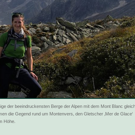
nige der beeindruckensten Berge der Alpen mit dem Mont Blanc gleic
men die Gegend rund um Montenvers, den Gletscher ‚Mer de Glace‘
0m Höhe.