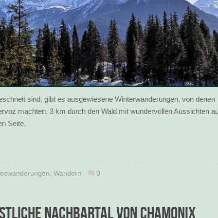
schneit sind, gibt es ausgewiesene Winterwanderungen, von denen
ervoz machten. 3 km durch den Wald mit wundervollen Aussichten au
n Seite.
eswanderungen
,
Wandern
0
stliche Nachbartal von Chamonix