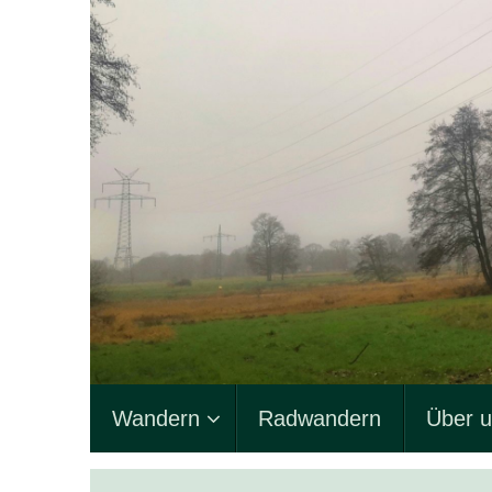
Zum
Inhalt
springen
Zum
Wandern
Radwandern
Über 
Inhalt
springen