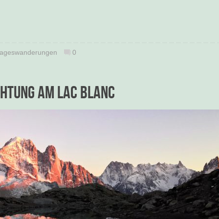
ageswanderungen
0
chtung am Lac Blanc