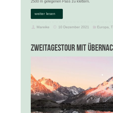
2500 m gelegenen Pass zu klettern.
weiter lesen
Mareike
10 Dezember 2021
Europa
,
T
Zweitagestour mit Überna