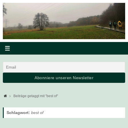
Zum
Inhalt
springen
Startseite
Beiträge getaggt mit "best of"
Schlagwort:
best of