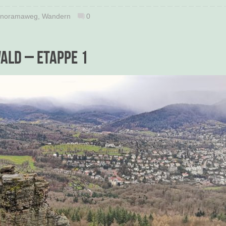
noramaweg
,
Wandern
0
ld – Etappe 1