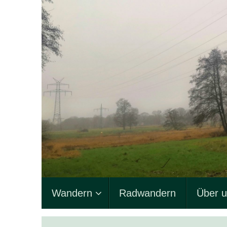
Zum
Inhalt
springen
Zum
Wandern
Radwandern
Über 
Inhalt
springen