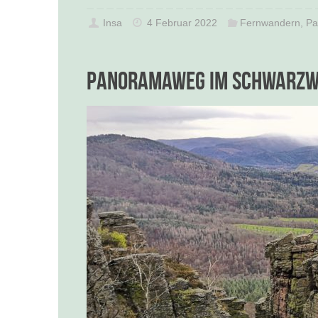
Insa
4 Februar 2022
Fernwandern
,
Pa
Panoramaweg im Schwarzwa