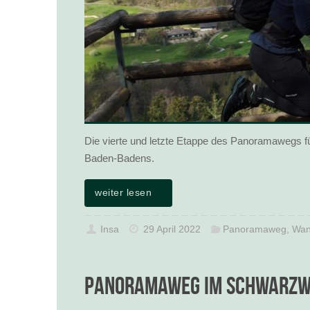
Die vierte und letzte Etappe des Panoramawegs f
Baden-Badens.
weiter lesen
Insa
29 April 2022
Panoramaweg
,
Wan
Panoramaweg im Schwarzwa