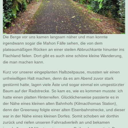
Die Berge vor uns kamen langsam näher und man konnte
irgendwann sogar die Mahon Fälle sehen, die von dem
plateaumäßigen Rücken an einer steilen Abbruchkante hinunter ins
Flachland fielen. Dort gibt es auch eine schöne kleine Wanderung,
die man machen kann.
Kurz vor unserer eingeplanten Halbzeitpause, mussten wir einen
unfreiwilligen Halt machen, denn da es am Abend zuvor stark
gestürmt hatte, lagen viele Äste und sogar einmal ein umgestürzter
Baum auf der Radstrecke. So kam es, wie es kommen musste: ich
hatte einen platten Hinterreifen. Glücklicherweise passierte es in
der Nähe eines kleinen alten Bahnhofs (Kilmacthomas Station),
denn der Greenway folgte einer alten Eisenbahnstrecke, und dieser
war in der Nähe eines kleinen Dorfes. Somit schoben wir dorthin
zurück und riefen unseren Fahrradverleih an und bekamen