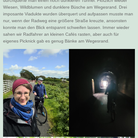
durchquerte man einen noch dunkleren Tunnel. Plötzlich wieder
Wiesen, Wildblumen und dunklere Büsche am Wegesrand. Drei
imposante Viadukte wurden überquert und aufpassen musste man
nur, wenn der Radweg eine größere Straße kreuzte, ansonsten
konnte man den Blick entspannt schweifen lassen. Immer wieder
sahen wir Radfahrer an kleinen Cafés rasten, aber auch für
eigenes Picknick gab es genug Bänke am Wegesrand.