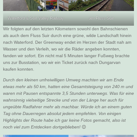
Waterford & Suir Valley Railway
am Fluss Suir
Wir folgten auf den letzten Kilometern sowohl den Bahnschienen
als auch dem Fluss Suir durch eine grüne, wilde Landschaft hinein
nach Waterford. Der Greenway endet im Herzen der Stadt nah am
Wasser und den Verleih, wo wir die Räder angeben konnten,
fanden wir sofort. Ein nicht mal 5 Minuten langer Fußweg brachte
uns zur Busstation, wo wir ein Ticket zurück nach Dungarvan
kaufen konnten.
Durch den kleinen unfreiwilligen Umweg machten wir am Ende
etwas mehr als 50 km, hatten eine Gesamtsteigung von 240 m und
waren mit Pausen entspannte 3,5 Stunden unterwegs. Was für eine
wahnsinnig vielseitige Strecke und von der Länge her auch für
ungeübte Radfahrer mehr als machbar. Würde ich an einem guten
Tag ohne Dauerregen absolut jedem empfehlen. Von einigen
Highlights der Route habe ich gar keine Fotos gemacht, also ist
noch viel zum Entdecken dortgeblieben!
😊