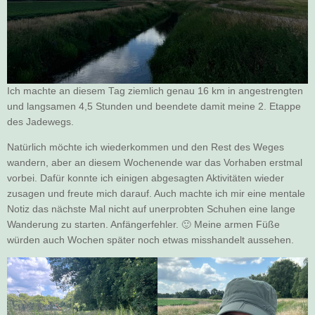
Ich machte an diesem Tag ziemlich genau 16 km in angestrengten
und langsamen 4,5 Stunden und beendete damit meine 2. Etappe
des Jadewegs.
Natürlich möchte ich wiederkommen und den Rest des Weges
wandern, aber an diesem Wochenende war das Vorhaben erstmal
vorbei. Dafür konnte ich einigen abgesagten Aktivitäten wieder
zusagen und freute mich darauf. Auch machte ich mir eine mentale
Notiz das nächste Mal nicht auf unerprobten Schuhen eine lange
Wanderung zu starten. Anfängerfehler. 🙂 Meine armen Füße
würden auch Wochen später noch etwas misshandelt aussehen.