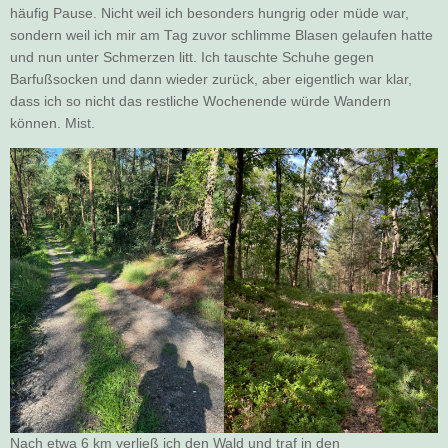
häufig Pause. Nicht weil ich besonders hungrig oder müde war,
sondern weil ich mir am Tag zuvor schlimme Blasen gelaufen hatte
und nun unter Schmerzen litt. Ich tauschte Schuhe gegen
Barfußsocken und dann wieder zurück, aber eigentlich war klar,
dass ich so nicht das restliche Wochenende würde Wandern
können. Mist.
Nach etwa 6 km verließ ich den Wald und traf in den