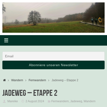
Zum
Inhalt
springen
Startseite
Wandern
Fernwandern
Jadeweg – Etappe 2
Jadeweg – Etappe 2
Mareike
2 August 2024
Fernwandern
,
Jadeweg
,
Wandern