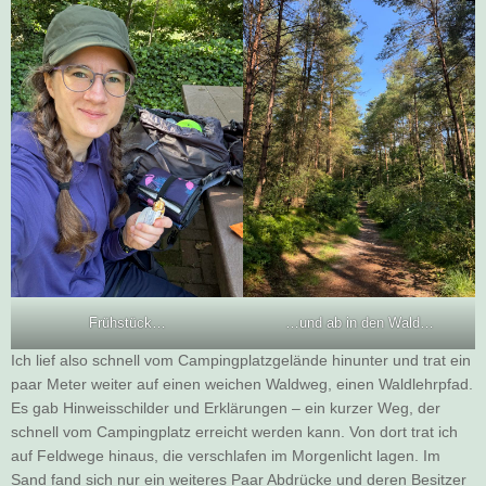
Frühstück…
…und ab in den Wald…
Ich lief also schnell vom Campingplatzgelände hinunter und trat ein
paar Meter weiter auf einen weichen Waldweg, einen Waldlehrpfad.
Es gab Hinweisschilder und Erklärungen – ein kurzer Weg, der
schnell vom Campingplatz erreicht werden kann. Von dort trat ich
auf Feldwege hinaus, die verschlafen im Morgenlicht lagen. Im
Sand fand sich nur ein weiteres Paar Abdrücke und deren Besitzer