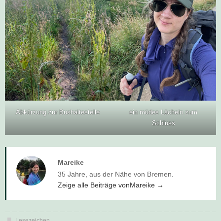
Abkürzung zur Bushaltestelle
ein müdes Lächeln zum
Schluss
Mareike
35 Jahre, aus der Nähe von Bremen.
Zeige alle Beiträge vonMareike
→
Lesezeichen
.