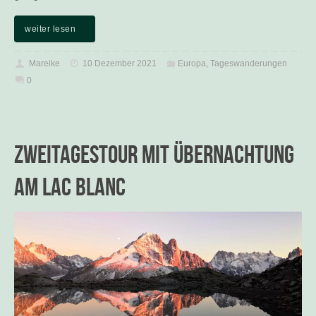
weiter lesen
Mareike
10 Dezember 2021
Europa
,
Tageswanderungen
0
Zweitagestour mit Übernachtung
am Lac Blanc