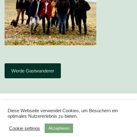
Werde Gastwanderer
Diese Webseite verwendet Cookies, um Besuchern ein
optimales Nutzererlebnis zu bieten.
Cookie settings
Akzeptieren
Impressum
Datenschutz
Powered by
Tempera
&
WordPress.