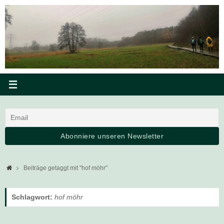
Zum
Inhalt
springen
Startseite
Beiträge getaggt mit "hof möhr"
Schlagwort:
hof möhr