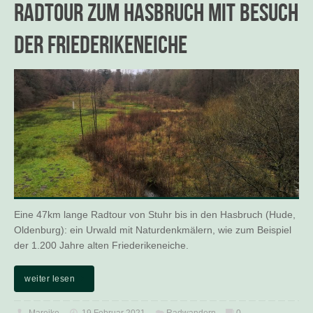
Radtour zum Hasbruch mit Besuch
der Friederikeneiche
Eine 47km lange Radtour von Stuhr bis in den Hasbruch (Hude,
Oldenburg): ein Urwald mit Naturdenkmälern, wie zum Beispiel
der 1.200 Jahre alten Friederikeneiche.
weiter lesen
Mareike
19 Februar 2021
Radwandern
0