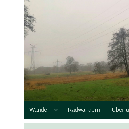
Zum
Inhalt
springen
Zum
Wandern
Radwandern
Über 
Inhalt
springen