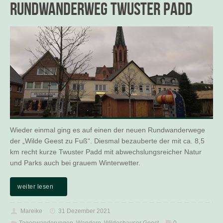
Rundwanderweg Twuster Padd
Wieder einmal ging es auf einen der neuen Rundwanderwege
der „Wilde Geest zu Fuß“. Diesmal bezauberte der mit ca. 8,5
km recht kurze Twuster Padd mit abwechslungsreicher Natur
und Parks auch bei grauem Winterwetter.
weiter lesen
Mareike
31 Dezember 2021
Tageswanderungen
,
Wandern
,
Wildeshauser Geest
0