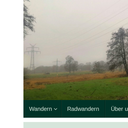
Zum
Inhalt
springen
Zum
Wandern
Radwandern
Über 
Inhalt
springen