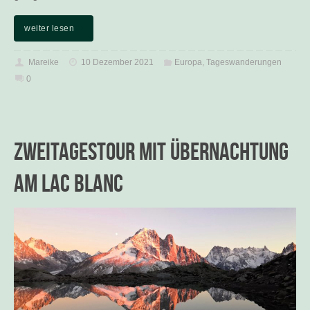
weiter lesen
Mareike
10 Dezember 2021
Europa
,
Tageswanderungen
0
Zweitagestour mit Übernachtung
am Lac Blanc